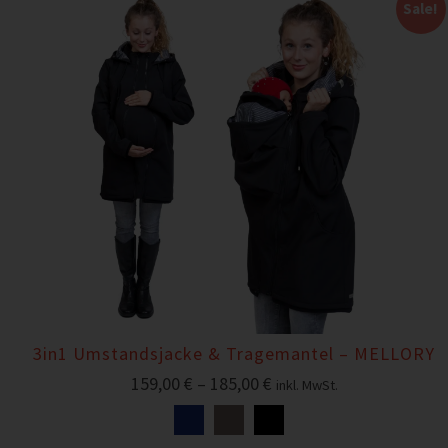
Sale!
3in1 Umstandsjacke & Tragemantel – MELLORY
159,00
€
–
185,00
€
inkl. MwSt.