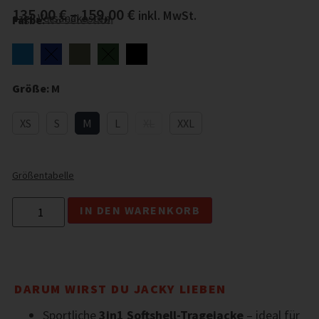
135,00
€
–
159,00
€
inkl. MwSt.
zzgl.
Versandkosten
Farbe
:
No selection
Größe
:
M
XS
S
M
L
XL
XXL
Größentabelle
Alternative:
IN DEN WARENKORB
DARUM WIRST DU JACKY LIEBEN
Sportliche
3in1 Softshell-Tragejacke
– ideal für