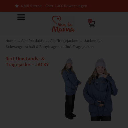
5 Sterne – über 2.400 Bewertungen
In Deutsc
0
Home
→
Alle Produkte
→
Alle Tragejacken
→
Jacken für
Schwangerschaft & Babytragen
→
3in1-Tragejacken
3in1 Umstands- &
Tragejacke – JACKY