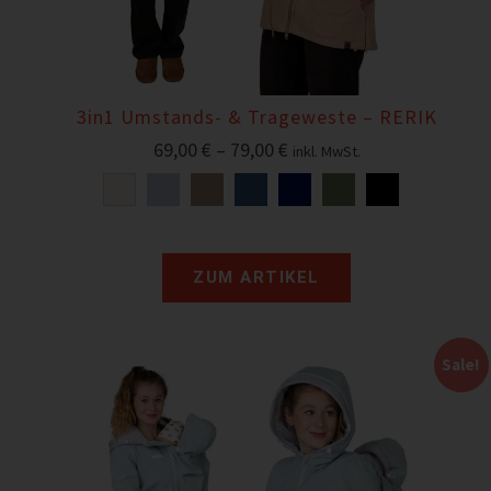
3in1 Umstands- & Trageweste – RERIK
69,00
€
–
79,00
€
inkl. MwSt.
ZUM ARTIKEL
Sale!