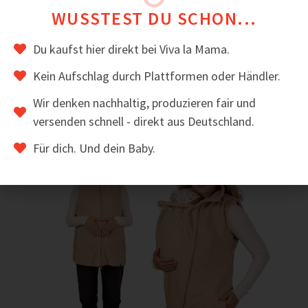
WUSSTEST DU SCHON...
Viele Kundinnen schätzen an JACKY den sportlichen
Look und wie schnell sie mit Baby angezogen ist.
Du kaufst hier direkt bei Viva la Mama.
Das könnte dir auch gefallen
Kein Aufschlag durch Plattformen oder Händler.
Wir denken nachhaltig, produzieren fair und
versenden schnell - direkt aus Deutschland.
Sale!
Für dich. Und dein Baby.