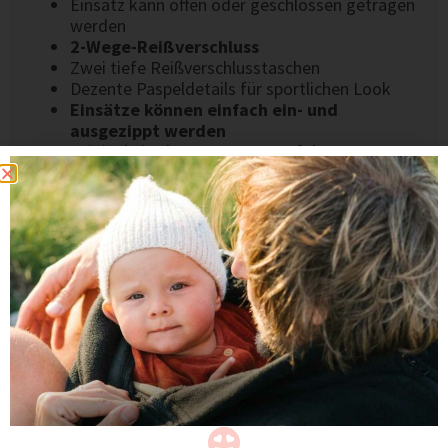
Einsatz kann offen oder geschlossen getragen
werden
2-Wege-Reißverschluss
Zwei tiefe Reißverschlusstaschen
Dezente Paspeldetails für sportlichen Look
Einsätze können einfach ein- und
ausgezippt werden
Original Viva la Mama Logo auf der Brust
MATERIAL & VERARBEITUNG
3-lagiger Softshell, innen mit Fleece
Winddicht, wasserabweisend & atmungsaktiv
Sorgfältige Verarbeitung & robuste Nähte
Langlebig, alltagstaugliche Qualität
Hochwertig verarbeitet und handgenäht in der EU.
BEWERTUNGEN